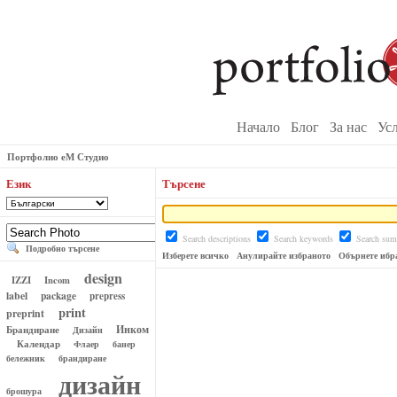
Начало
Блог
За нас
Ус
Портфолио еМ Студио
Език
Търсене
Search descriptions
Search keywords
Search su
Подробно търсене
Изберете всичко
Анулирайте избраното
Обърнете ибр
design
IZZI
Incom
label
package
prepress
print
preprint
Инком
Брандиране
Дизайн
Календар
Флаер
банер
бележник
брандиране
дизайн
брошура