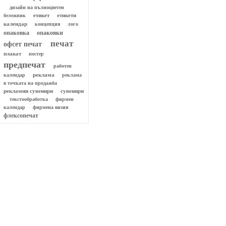
дизайн на пълноцветен
етикет
етикети
бележник
календар
концепция
лого
опаковки
опаковка
печат
офсет печат
плакат
постер
предпечат
работен
реклама
реклама
календар
в точката на продажба
рекламни сувенири
сувенири
текстообработка
фирмен
календар
фирмена визия
флексопечат