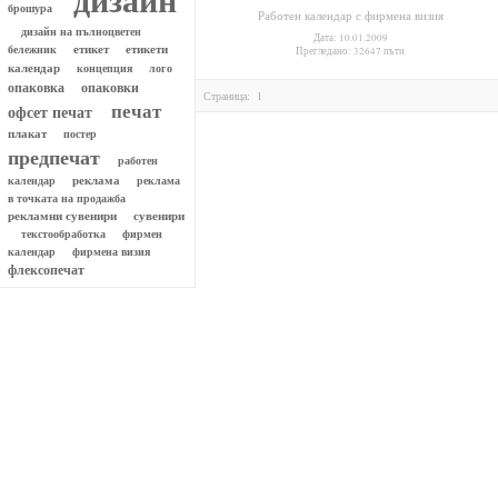
брошура
Работен календар с фирмена визия
дизайн на пълноцветен
Дата: 10.01.2009
етикет
етикети
бележник
Прегледано: 32647 пъти
календар
концепция
лого
опаковки
опаковка
Страница:
1
печат
офсет печат
плакат
постер
предпечат
работен
реклама
реклама
календар
в точката на продажба
рекламни сувенири
сувенири
текстообработка
фирмен
календар
фирмена визия
флексопечат