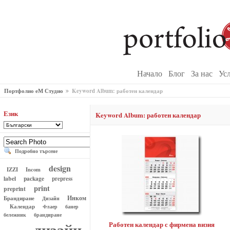
Начало
Блог
За нас
Ус
Портфолио еМ Студио
Keyword Album: работен календар
Език
Keyword Album: работен календар
Подробно търсене
design
IZZI
Incom
label
package
prepress
print
preprint
Инком
Брандиране
Дизайн
Календар
Флаер
банер
бележник
брандиране
дизайн
Работен календар с фирмена визия