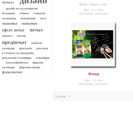
брошура
Флаер "Зимни гуми"
дизайн на пълноцветен
Дата: 10.01.2009
етикет
етикети
бележник
Прегледано: 29906 пъти
календар
концепция
лого
опаковки
опаковка
печат
офсет печат
плакат
постер
предпечат
работен
реклама
реклама
календар
в точката на продажба
рекламни сувенири
сувенири
текстообработка
фирмен
календар
фирмена визия
флексопечат
Флаер
Дата: 3.11.2009
Прегледано: 22902 пъти
Страница:
1