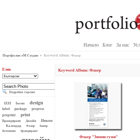
Начало
Блог
За нас
Ус
Портфолио еМ Студио
Keyword Album: Флаер
Език
Keyword Album: Флаер
Подробно търсене
design
IZZI
Incom
label
package
prepress
print
preprint
Инком
Брандиране
Дизайн
Календар
Флаер
банер
бележник
брандиране
дизайн
Флаер "Зимни гуми"